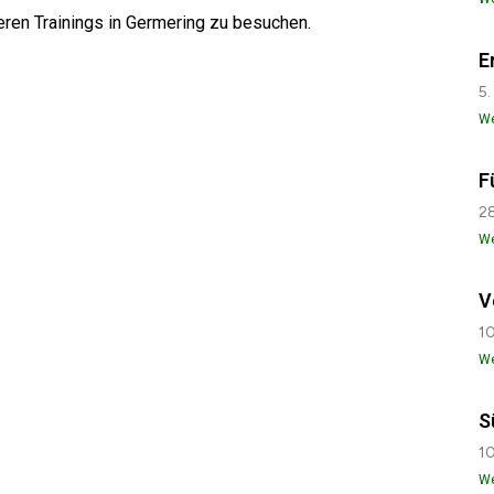
seren Trainings in Germering zu besuchen.
E
5.
We
F
28
We
V
10
We
S
10
We