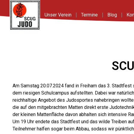
Unser Verein
Termine
Blog
Kon
SCU
Am Samstag 20.07.2024 fand in Freiham das 3. Stadtfest s
dem riesigen Schulcampus aufstellten. Dabei war natürlic
reichhaltige Angebot des Judosportes nahebringen wollte.
die auf den mitgebrachten Matten direkt erste Judotechni
der kleinen Mattenfläche davon abhalten sich intensive Ran
Um 19 Uhr endete das Stadtfest und das wilde Treiben au
Teilnehmer halfen sogar beim Abbau, sodass wir pünktlich