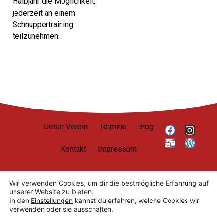
Halbjahr die Möglichkeit,
jederzeit an einem
Schnuppertraining
teilzunehmen.
Unser Verein
Termine
Blog
Kontakt
Impressum
Wir verwenden Cookies, um dir die bestmögliche Erfahrung auf
unserer Website zu bieten.
Datenschutzerklärung
In den
Einstellungen
kannst du erfahren, welche Cookies wir
Nutzungsbedingungen
verwenden oder sie ausschalten.
Cookie-Einstellungen