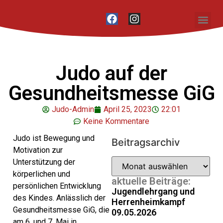
Unser Vere
Judo auf der
Gesundheitsmesse GiG
Judo-Admin
April 25, 2023
22:01
Keine Kommentare
Judo ist Bewegung und
Beitragsarchiv
Motivation zur
Unterstützung der
körperlichen und
aktuelle Beiträge:
persönlichen Entwicklung
Jugendlehrgang und
des Kindes. Anlässlich der
Herrenheimkampf
Gesundheitsmesse GiG, die
09.05.2026
am 6. und 7. Mai in