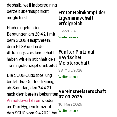
deshalb, weil Indoortraining
derzeit überhaupt nicht
Erster Heimkampf der
Ligamannschaft
möglich ist.
erfolgreich
Nach eingehenden
5. April 2026
Beratungen am 20.4.21 mit
Weiterlesen »
dem SCUG-Hauptverein,
dem BLSV und in der
Fünfter Platz auf
Abteilungsvorstandschaft
Bayrischer
haben wir ein stichhaltiges
Meisterschaft
Trainingskonzept erarbeitet.
28. März 2026
Die SCUG-Judoabteilung
Weiterlesen »
bietet das Outdoortraining
ab Samstag, den 24.4.21
Vereinsmeisterschaft
nach dem bereits bekannten
07.03.2026
Anmeldeverfahren
wieder
10. März 2026
an. Das Hygienekonzept
Weiterlesen »
des SCUG vom 9.4.2021 hat