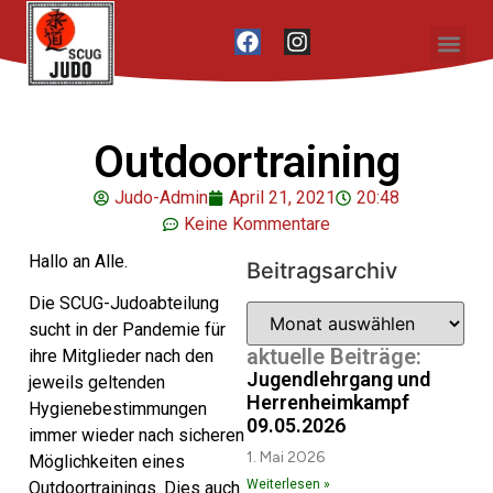
Unser Vere
Outdoortraining
Judo-Admin
April 21, 2021
20:48
Keine Kommentare
Hallo an Alle.
Beitragsarchiv
Die SCUG-Judoabteilung
sucht in der Pandemie für
aktuelle Beiträge:
ihre Mitglieder nach den
Jugendlehrgang und
jeweils geltenden
Herrenheimkampf
Hygienebestimmungen
09.05.2026
immer wieder nach sicheren
1. Mai 2026
Möglichkeiten eines
Weiterlesen »
Outdoortrainings. Dies auch