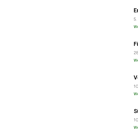
E
5.
We
F
28
We
V
10
We
S
10
We