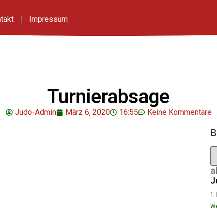
takt
Impressum
Turnierabsage
Judo-Admin
März 6, 2020
16:55
Keine Kommentare
B
a
J
1.
We