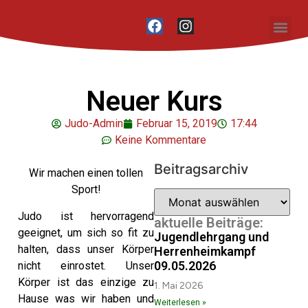
Unser Vere
Neuer Kurs
Judo-Admin
Februar 15, 2019
17:44
Keine Kommentare
Beitragsarchiv
Wir machen einen tollen
Sport!
Judo ist hervorragend
aktuelle Beiträge:
geeignet, um sich so fit zu
Jugendlehrgang und
halten, dass unser Körper
Herrenheimkampf
09.05.2026
nicht einrostet. Unser
Körper ist das einzige zu
1. Mai 2026
Hause was wir haben und
Weiterlesen »