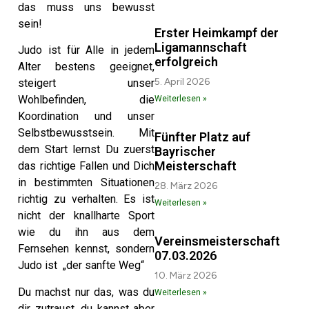
das muss uns bewusst
sein!
Erster Heimkampf der
Ligamannschaft
Judo ist für Alle in jedem
erfolgreich
Alter bestens geeignet,
5. April 2026
steigert unser
Wohlbefinden, die
Weiterlesen »
Koordination und unser
Selbstbewusstsein. Mit
Fünfter Platz auf
dem Start lernst Du zuerst
Bayrischer
Meisterschaft
das richtige Fallen und Dich
in bestimmten Situationen
28. März 2026
richtig zu verhalten. Es ist
Weiterlesen »
nicht der knallharte Sport
wie du ihn aus dem
Vereinsmeisterschaft
Fernsehen kennst, sondern
07.03.2026
Judo ist „der sanfte Weg“
10. März 2026
Du machst nur das, was du
Weiterlesen »
dir zutraust, du kannst aber