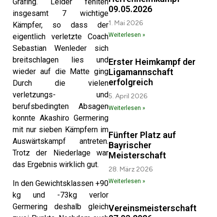
Grafing. Leider fehlten
09.05.2026
insgesamt 7 wichtige
1. Mai 2026
Kämpfer, so dass der
Weiterlesen »
eigentlich verletzte Coach
Sebastian Wenleder sich
breitschlagen lies und
Erster Heimkampf der
Ligamannschaft
wieder auf die Matte ging
erfolgreich
Durch die vielen
verletzungs- und
5. April 2026
berufsbedingten Absagen
Weiterlesen »
konnte Akashiro Germering
mit nur sieben Kämpfern im
Fünfter Platz auf
Auswärtskampf antreten.
Bayrischer
Trotz der Niederlage war
Meisterschaft
das Ergebnis wirklich gut.
28. März 2026
Weiterlesen »
In den Gewichtsklassen +90
kg und -73kg verlor
Germering deshalb gleich
Vereinsmeisterschaft