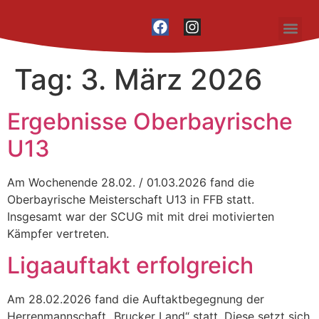
Inhalt
springen
Unser Vere
Tag:
3. März 2026
Ergebnisse Oberbayrische
U13
Am Wochenende 28.02. / 01.03.2026 fand die
Oberbayrische Meisterschaft U13 in FFB statt.
Insgesamt war der SCUG mit mit drei motivierten
Kämpfer vertreten.
Ligaauftakt erfolgreich
Am 28.02.2026 fand die Auftaktbegegnung der
Herrenmannschaft „Brucker Land“ statt. Diese setzt sich