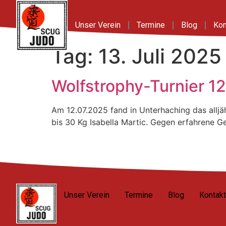
Inhalt
springen
Unser Verein
Termine
Blog
Kon
Tag:
13. Juli 2025
Wolfstrophy-Turnier 1
Am 12.07.2025 fand in Unterhaching das alljä
bis 30 Kg Isabella Martic. Gegen erfahrene 
Unser Verein
Termine
Blog
Kontakt