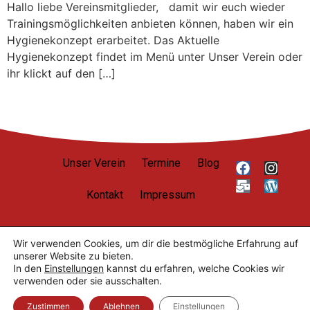
Hallo liebe Vereinsmitglieder, damit wir euch wieder
Trainingsmöglichkeiten anbieten können, haben wir ein
Hygienekonzept erarbeitet. Das Aktuelle
Hygienekonzept findet im Menü unter Unser Verein oder
ihr klickt auf den […]
Unser Verein
Termine
Blog
Kontakt
Impressum
Wir verwenden Cookies, um dir die bestmögliche Erfahrung auf
unserer Website zu bieten.
Datenschutzerklärung
In den
Einstellungen
kannst du erfahren, welche Cookies wir
Nutzungsbedingungen
verwenden oder sie ausschalten.
Cookie-Einstellungen
© 2026 SCUG Judo. Alle Rechte vorbehalten.
Zustimmen
Ablehnen
Einstellungen